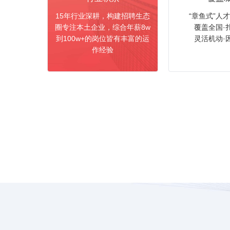
15年行业深耕，构建招聘生态
“章鱼式”人
圈专注本土企业，综合年薪8w
覆盖全国·
到100w+的岗位皆有丰富的运
灵活机动·
作经验